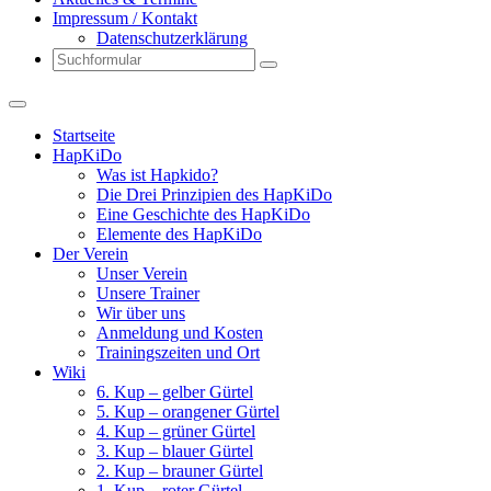
Impressum / Kontakt
Datenschutzerklärung
Search
Startseite
HapKiDo
Was ist Hapkido?
Die Drei Prinzipien des HapKiDo
Eine Geschichte des HapKiDo
Elemente des HapKiDo
Der Verein
Unser Verein
Unsere Trainer
Wir über uns
Anmeldung und Kosten
Trainingszeiten und Ort
Wiki
6. Kup – gelber Gürtel
5. Kup – orangener Gürtel
4. Kup – grüner Gürtel
3. Kup – blauer Gürtel
2. Kup – brauner Gürtel
1. Kup – roter Gürtel