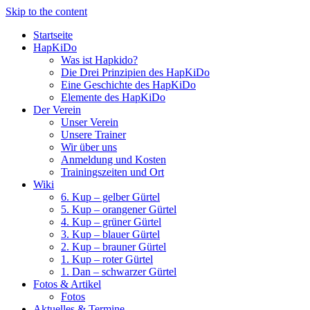
Skip to the content
Startseite
HapKiDo
Was ist Hapkido?
Die Drei Prinzipien des HapKiDo
Eine Geschichte des HapKiDo
Elemente des HapKiDo
Der Verein
Unser Verein
Unsere Trainer
Wir über uns
Anmeldung und Kosten
Trainingszeiten und Ort
Wiki
6. Kup – gelber Gürtel
5. Kup – orangener Gürtel
4. Kup – grüner Gürtel
3. Kup – blauer Gürtel
2. Kup – brauner Gürtel
1. Kup – roter Gürtel
1. Dan – schwarzer Gürtel
Fotos & Artikel
Fotos
Aktuelles & Termine